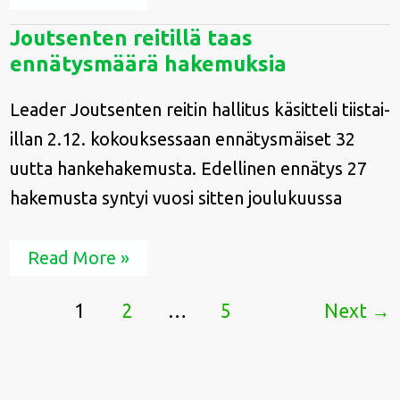
Joutsenten
Joutsenten reitillä taas
reitillä
ennätysmäärä hakemuksia
taas
ennätysmäärä
hakemuksia
Leader Joutsenten reitin hallitus käsitteli tiistai-
illan 2.12. kokouksessaan ennätysmäiset 32
uutta hankehakemusta. Edellinen ennätys 27
hakemusta syntyi vuosi sitten joulukuussa
Read More »
1
2
…
5
Next
→