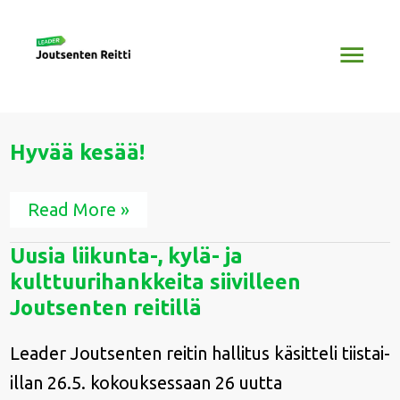
Siirry
Pääv
sisältöön
Hyvää
Hyvää kesää!
kesää!
Read More »
Uusia
Uusia liikunta-, kylä- ja
liikunta-,
kulttuurihankkeita siivilleen
kylä-
ja
Joutsenten reitillä
kulttuurihankkeita
siivilleen
Leader Joutsenten reitin hallitus käsitteli tiistai-
Joutsenten
reitillä
illan 26.5. kokouksessaan 26 uutta