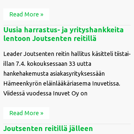
vuosikokous
28.4.2026
Read More »
Uusia
Uusia harrastus- ja yrityshankkeita
harrastus-
lentoon Joutsenten reitillä
ja
yrityshankkeita
lentoon
Leader Joutsenten reitin hallitus käsitteli tiistai-
Joutsenten
illan 7.4. kokouksessaan 33 uutta
reitillä
hankehakemusta asiakasyrityksessään
Hämeenkyrön eläinlääkäriasema Inuvetissa.
Viidessä vuodessa Inuvet Oy on
Read More »
Joutsenten
Joutsenten reitillä jälleen
reitillä