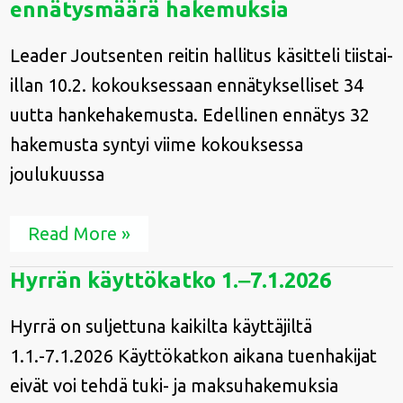
ennätysmäärä hakemuksia
jälleen
ennätysmäärä
hakemuksia
Leader Joutsenten reitin hallitus käsitteli tiistai-
illan 10.2. kokouksessaan ennätykselliset 34
uutta hankehakemusta. Edellinen ennätys 32
hakemusta syntyi viime kokouksessa
joulukuussa
Read More »
Hyrrän
Hyrrän käyttökatko 1.‒7.1.2026
käyttökatko
1.‒
Hyrrä on suljettuna kaikilta käyttäjiltä
7.1.2026
1.1.-7.1.2026 Käyttökatkon aikana tuenhakijat
eivät voi tehdä tuki- ja maksuhakemuksia