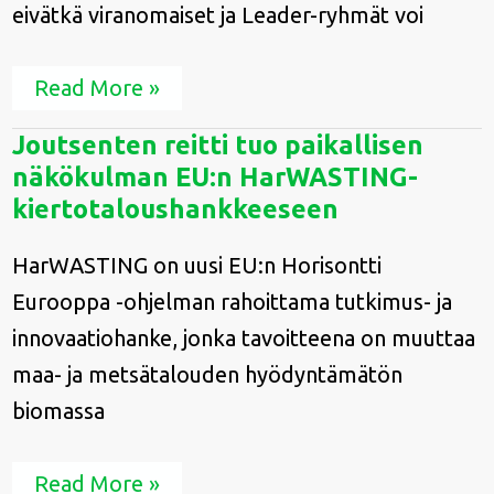
eivätkä viranomaiset ja Leader-ryhmät voi
Read More »
Joutsenten
Joutsenten reitti tuo paikallisen
reitti
näkökulman EU:n HarWASTING-
tuo
paikallisen
kiertotaloushankkeeseen
näkökulman
EU:n
HarWASTING on uusi EU:n Horisontti
HarWASTING-
kiertotaloushankkeeseen
Eurooppa -ohjelman rahoittama tutkimus- ja
innovaatiohanke, jonka tavoitteena on muuttaa
maa- ja metsätalouden hyödyntämätön
biomassa
Read More »