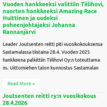
Vuoden
Vuoden hankkeeksi valittiin Tiilihovi,
hankkeeksi
nuorten hankkeeksi Amazing Race
valittiin
Tiilihovi,
Huittinen ja uudeksi
nuorten
puheenjohtajaksi Johanna
hankkeeksi
Rannanjärvi
Amazing
Race
Huittinen
Leader Joutsenten reitti piti vuosikokouksensa
ja
uudeksi
Sastamalassa tiistaina 28.4. Vuoden 2025
puheenjohtajaksi
hankkeena palkittiin Tiilihovi Oy:n toteuttama
Johanna
Rannanjärvi
ns. Uittomiehen talon kunnostus Sastamalan
Read More »
Joutsenten
Joutsenten reitti ry:n vuosikokous
reitti
28.4.2026
ry:n