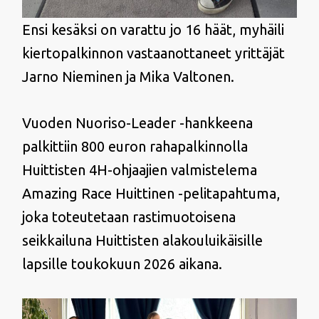
Ensi kesäksi on varattu jo 16 häät, myhäili
kiertopalkinnon vastaanottaneet yrittäjät
Jarno Nieminen ja Mika Valtonen.
Vuoden Nuoriso-Leader -hankkeena
palkittiin 800 euron rahapalkinnolla
Huittisten 4H-ohjaajien valmistelema
Amazing Race Huittinen -pelitapahtuma,
joka toteutetaan rastimuotoisena
seikkailuna Huittisten alakouluikäisille
lapsille toukokuun 2026 aikana.