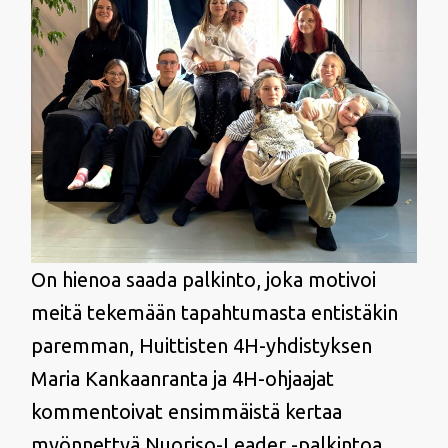
On hienoa saada palkinto, joka motivoi
meitä tekemään tapahtumasta entistäkin
paremman, Huittisten 4H-yhdistyksen
Maria Kankaanranta ja 4H-ohjaajat
kommentoivat ensimmäistä kertaa
myönnettyä Nuoriso-Leader -palkintoa.