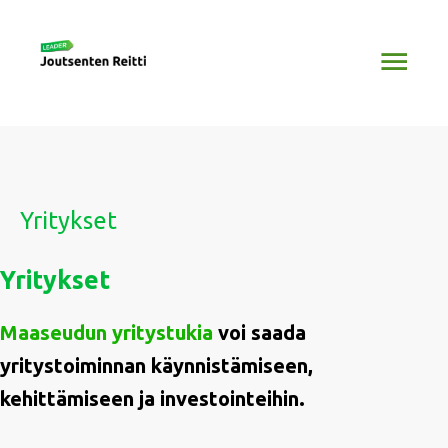
Siirry
Pääv
sisältöön
Yritykset
Yritykset
Maaseudun yritystukia
voi saada
yritystoiminnan käynnistämiseen,
kehittämiseen ja investointeihin.