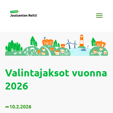
Siirry
Pääv
sisältöön
Valintajaksot vuonna
2026
➦
10.2.2026