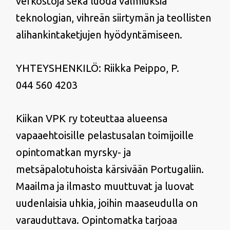
verkostoja sekä luoda valmiuksia
teknologian, vihreän siirtymän ja teollisten
alihankintaketjujen hyödyntämiseen.
YHTEYSHENKILÖ: Riikka Peippo, P.
044 560 4203
Kiikan VPK ry toteuttaa alueensa
vapaaehtoisille pelastusalan toimijoille
opintomatkan myrsky- ja
metsäpalotuhoista kärsivään Portugaliin.
Maailma ja ilmasto muuttuvat ja luovat
uudenlaisia uhkia, joihin maaseudulla on
varauduttava. Opintomatka tarjoaa