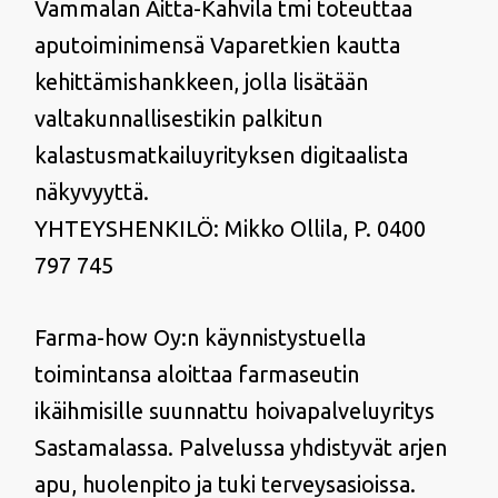
Vammalan Aitta-Kahvila tmi toteuttaa
aputoiminimensä Vaparetkien kautta
kehittämishankkeen, jolla lisätään
valtakunnallisestikin palkitun
kalastusmatkailuyrityksen digitaalista
näkyvyyttä.
YHTEYSHENKILÖ: Mikko Ollila, P. 0400
797 745
Farma-how Oy:n käynnistystuella
toimintansa aloittaa farmaseutin
ikäihmisille suunnattu hoivapalveluyritys
Sastamalassa. Palvelussa yhdistyvät arjen
apu, huolenpito ja tuki terveysasioissa.