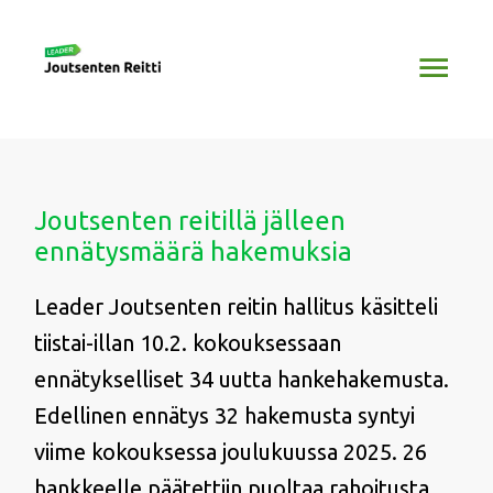
Siirry
Pääv
sisältöön
Joutsenten reitillä jälleen
ennätysmäärä hakemuksia
Leader Joutsenten reitin hallitus käsitteli
tiistai-illan 10.2. kokouksessaan
ennätykselliset 34 uutta hankehakemusta.
Edellinen ennätys 32 hakemusta syntyi
viime kokouksessa joulukuussa 2025. 26
hankkeelle päätettiin puoltaa rahoitusta