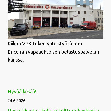
Kiikan VPK tekee yhteistyötä mm.
Ericeiran vapaaehtoisen pelastuspalvelun
kanssa.
Hyvää kesää!
24.6.2026
Uusia liikunta-, kylä- ja kulttuurihankkeita