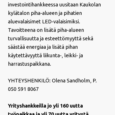
investointihankkeessa uusitaan Kaukolan
kylätalon piha-alueen ja pihatien
aluevalaisimet LED-valaisimiksi.
Tavoitteena on lisätä piha-alueen
turvallisuutta ja esteettömyyttä sekä
säästää energiaa ja lisätä pihan
käytettävyyttä liikunta-, leikki- ja
harrastuspaikkana.
YHTEYSHENKILÖ: Olena Sandholm, P.
050 591 8067
Yrityshankkeilla jo yli 160 uutta
työpaikkaa ja yli 70 uutta yritystä