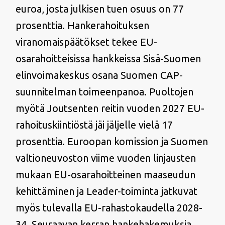
euroa, josta julkisen tuen osuus on 77
prosenttia. Hankerahoituksen
viranomaispäätökset tekee EU-
osarahoitteisissa hankkeissa Sisä-Suomen
elinvoimakeskus osana Suomen CAP-
suunnitelman toimeenpanoa. Puoltojen
myötä Joutsenten reitin vuoden 2027 EU-
rahoituskiintiöstä jäi jäljelle vielä 17
prosenttia. Euroopan komission ja Suomen
valtioneuvoston viime vuoden linjausten
mukaan EU-osarahoitteinen maaseudun
kehittäminen ja Leader-toiminta jatkuvat
myös tulevalla EU-rahastokaudella 2028-
34. Seuraavan kerran hankehakemuksia