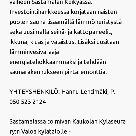
vaiheen Sastamalan Keikyässä.
Investointihankkeessa korjataan naisten
puolen sauna lisäämällä lämmöneristystä
sekä uusimalla seinä- ja kattopaneelit,
ikkuna, kiuas ja valaistus. Lisäksi uusitaan
lämminvesivaraaja
energiatehokkaammaksi ja tehdään
saunarakennukseen pintaremonttia.
YHTEYSHENKILÖ: Hannu Lehtimäki, P.
050 523 2124
Sastamalassa toimivan Kaukolan Kyläseura
ry:n Valoa kylätalolle -