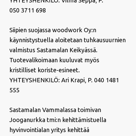
YHTEYSHENKILÖ: Vilma Seppä, P.
050 3711 698
Siipien suojassa woodwork Oy:n
käynnistystuella aloitetaan tuhkausuurnien
valmistus Sastamalan Keikyässä.
Tuotevalikoimaan kuuluvat myös
kristilliset koriste-esineet.
YHTEYSHENKILÖ: Ari Krapi, P. 040 1481
555
Sastamalan Vammalassa toimivan
Jooganurkka tmi:n kehittämistuella
hyvinvointialan yritys kehittää