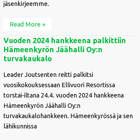
jäsenkirjeemme.
Read More »
Vuoden
Vuoden 2024 hankkeena palkittiin
2024
Hämeenkyrön Jäähalli Oy:n
hankkeena
palkittiin
turvakaukalo
Hämeenkyrön
Jäähalli
Leader Joutsenten reitti palkitsi
Oy:n
turvakaukalo
vuosikokouksessaan Ellivuori Resortissa
torstai-iltana 24.4. vuoden 2024 hankkeena
Hämeenkyrön Jäähalli Oy:n
turvakaukalohankkeen. Hämeenkyrössä ja sen
lähikunnissa