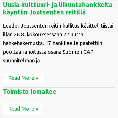
Uusia
Uusia kulttuuri- ja liikuntahankkeita
kulttuuri-
käyntiin Joutsenten reitillä
ja
liikuntahankkeita
käyntiin
Leader Joutsenten reitin hallitus käsitteli tiistai-
Joutsenten
illan 26.8. kokouksessaan 22 uutta
reitillä
hankehakemusta. 17 hankkeelle päätettiin
puoltaa rahoitusta osana Suomen CAP-
suunnitelman ja
Read More »
Toimisto
Toimisto lomailee
lomailee
Read More »