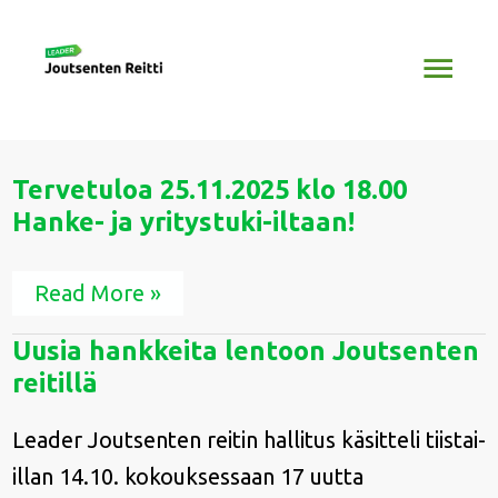
Siirry
Pääv
sisältöön
Tervetuloa
Tervetuloa 25.11.2025 klo 18.00
25.11.2025
Hanke- ja yritystuki-iltaan!
klo
18.00
Hanke-
Read More »
ja
yritystuki-
iltaan!
Uusia
Uusia hankkeita lentoon Joutsenten
hankkeita
reitillä
lentoon
Joutsenten
reitillä
Leader Joutsenten reitin hallitus käsitteli tiistai-
illan 14.10. kokouksessaan 17 uutta