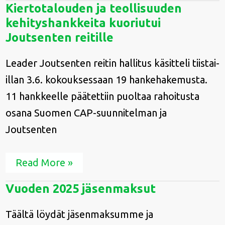
Kiertotalouden
Kiertotalouden ja teollisuuden
ja
kehityshankkeita kuoriutui
teollisuuden
kehityshankkeita
Joutsenten reitille
kuoriutui
Joutsenten
Leader Joutsenten reitin hallitus käsitteli tiistai-
reitille
illan 3.6. kokouksessaan 19 hankehakemusta.
11 hankkeelle päätettiin puoltaa rahoitusta
osana Suomen CAP-suunnitelman ja
Joutsenten
Read More »
Vuoden
Vuoden 2025 jäsenmaksut
2025
jäsenmaksut
Täältä löydät jäsenmaksumme ja