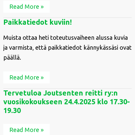
Read More »
Paikkatiedot
Paikkatiedot kuviin!
kuviin!
Muista ottaa heti toteutusvaiheen alussa kuvia
ja varmista, että paikkatiedot kännykässäsi ovat
päällä.
Read More »
Tervetuloa
Tervetuloa Joutsenten reitti ry:n
Joutsenten
vuosikokoukseen 24.4.2025 klo 17.30-
reitti
ry:n
19.30
vuosikokoukseen
24.4.2025
klo
Read More »
17.30-