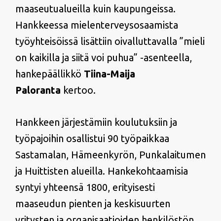
maaseutualueilla kuin kaupungeissa.
Hankkeessa mielenterveysosaamista
työyhteisöissä lisättiin oivalluttavalla ”mieli
on kaikilla ja siitä voi puhua” -asenteella,
hankepäällikkö
Tiina-Maija
Paloranta
kertoo.
Hankkeen järjestämiin koulutuksiin ja
työpajoihin osallistui 90 työpaikkaa
Sastamalan, Hämeenkyrön, Punkalaitumen
ja Huittisten alueilla. Hankekohtaamisia
syntyi yhteensä 1800, erityisesti
maaseudun pienten ja keskisuurten
yritysten ja organisaatioiden henkilöstön