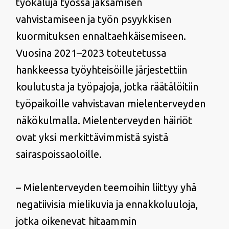
työkaluja työssä jaksamisen
vahvistamiseen ja työn psyykkisen
kuormituksen ennaltaehkäisemiseen.
Vuosina 2021–2023 toteutetussa
hankkeessa työyhteisöille järjestettiin
koulutusta ja työpajoja, jotka räätälöitiin
työpaikoille vahvistavan mielenterveyden
näkökulmalla. Mielenterveyden häiriöt
ovat yksi merkittävimmistä syistä
sairaspoissaoloille.
– Mielenterveyden teemoihin liittyy yhä
negatiivisia mielikuvia ja ennakkoluuloja,
jotka oikenevat hitaammin