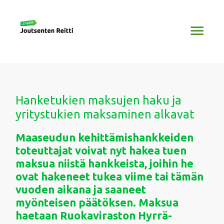
Siirry
Pääv
sisältöön
Hanketukien maksujen haku ja
yritystukien maksaminen alkavat
Maaseudun kehittämishankkeiden
toteuttajat voivat nyt hakea tuen
maksua niistä hankkeista, joihin he
ovat hakeneet tukea viime tai tämän
vuoden aikana ja saaneet
myönteisen päätöksen. Maksua
haetaan Ruokaviraston Hyrrä-