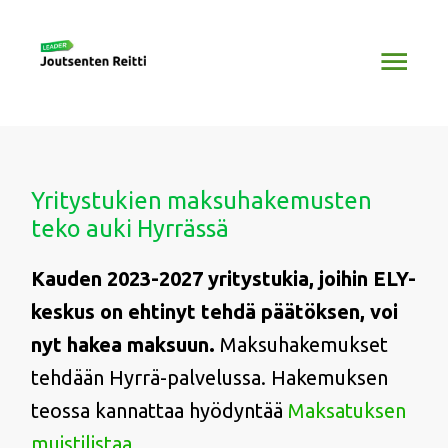
Siirry
Pääv
sisältöön
Yritystukien maksuhakemusten
teko auki Hyrrässä
Kauden 2023-2027 yritystukia, joihin ELY-
keskus on ehtinyt tehdä päätöksen, voi
nyt hakea maksuun.
Maksuhakemukset
tehdään Hyrrä-palvelussa. Hakemuksen
teossa kannattaa hyödyntää
Maksatuksen
muistilistaa.