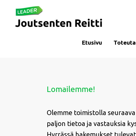
Siirry
sisältöön
Etusivu
Toteuta
Lomailemme!
Olemme toimistolla seuraava
paljon tietoa ja vastauksia 
Hyrrässä hakemukset tulevat vi