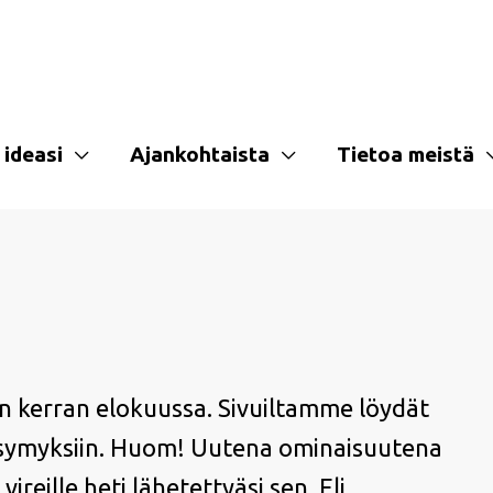
 ideasi
Ajankohtaista
Tietoa meistä
n kerran elokuussa. Sivuiltamme löydät
kysymyksiin. Huom! Uutena ominaisuutena
reille heti lähetettyäsi sen. Eli